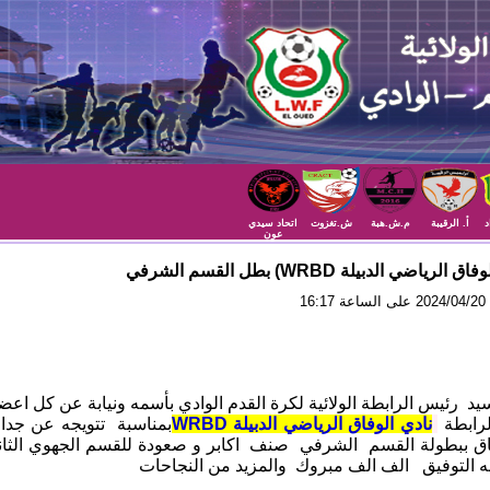
د
أ. الرقيبة
م.ش.هبة
ش.تغزوت
اتحاد سيدي
عون
 الرياضي الدبيلة WRBD) بطل القسم الشرفي
16
يد رئيس الرابطة الولائية لكرة القدم الوادي بأسمه ونيابة عن كل اعض
رابطة
نادي الوفاق الرياضي الدبيلة
WRBD
بمناسبة تتويجه عن جدا
ق ببطولة القسم الشرفي صنف اكابر و صعودة للقسم الجهوي الثان
له التوفيق الف الف مبروك والمزيد من النجاحات