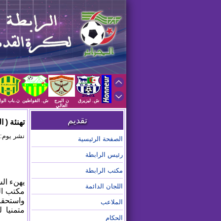
ش. ليزيرق
ن البرج
ش. القواطين
ن.باب الوا
العالي
تقديم
تهنئة ( الوفاق
نشر يوم: 2024/04/20 على الساعة :17
الصفحة الرئيسية
رئيس الرابطة
مكتب الرابطة
يهنء الس
اللجان الدائمة
مكتب ال
واستحقا
الملاعب
متمنيا 
الحكام