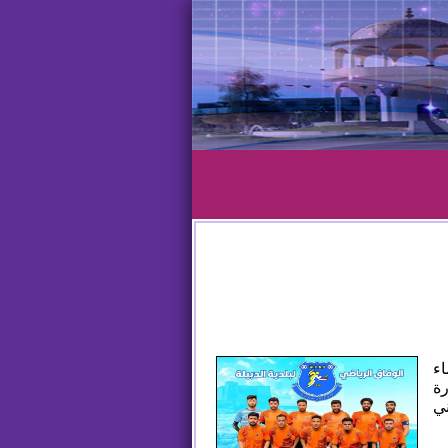
اء
رة
ي