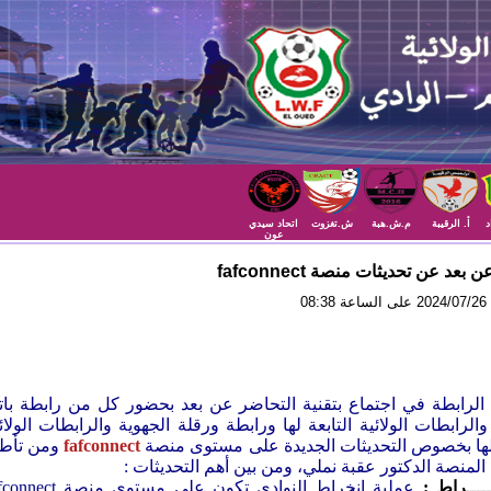
د
أ. الرقيبة
م.ش.هبة
ش.تغزوت
اتحاد سيدي
عون
بعد عن تحديثات منصة fafconnect
08
لرابطة في اجتماع بتقنية التحاضر عن بعد بحضور كل من رابطة بات
والرابطات الولائية التابعة لها ورابطة ورقلة الجهوية والرابطات الولائ
 لها بخصوص التحديثات الجديدة على مستوى منصة
fafconnect
ومن تأطي
منصة الدكتور عقبة نملي، ومن بين أهم التحديثات :
ـــــراط
:
عملية انخراط النوادي تكون على مستوى منصة