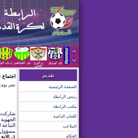
ش. ليزيرق
ن البرج
ش. القواطين
ن.باب الوا
العالي
تقديم
اجتماع عن 
نشر يوم: 2024/07/26 على الساعة :38
الصفحة الرئيسية
رئيس الرابطة
مكتب الرابطة
شاركت ا
اللجان الدائمة
الجهوية 
التباعة
الملاعب
مسؤول ال
الحكام
1-
الانخ