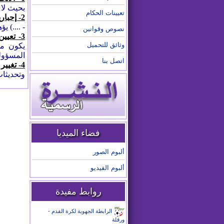
بحيث لا 
تعيينات الحكام
2- إجبارية رقم التعريف الوطني
- ....) 
نصوص وقوانين
3- تعيين مسؤول عن المنصة :
وثائق للتحميل
يكون مس
المسؤولي
اتصل بنا
4- تغيير صورة اللاعب :
وتحديثات
فضاء الميديا
ألبوم الصور
ألبوم الفيديو
روابط مفيدة
الرابطة الجهوية لكرة القدم -
ورقلة