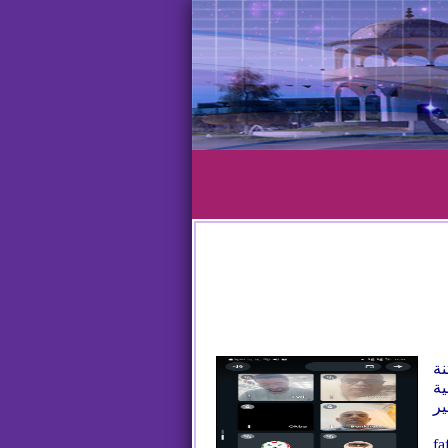
نة
ية
ر
 fafconnect