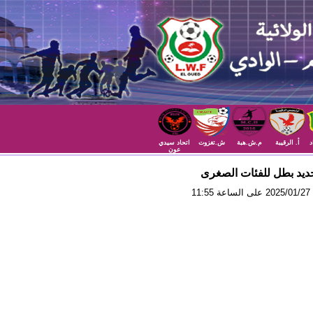
د
أ. الرقيبة
م.ش.هبة
ش.تغزوت
اتحاد سيدي
عون
ديد بطل للفئات الصغرى
11