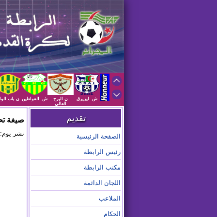
ش. ليزيرق
ن البرج
ش. القواطين
ن.باب الوا
العالي
تقديم
صيغة تح
نشر يوم: 2025/01/27 على الساعة :55
الصفحة الرئيسية
رئيس الرابطة
مكتب الرابطة
اللجان الدائمة
الملاعب
الحكام