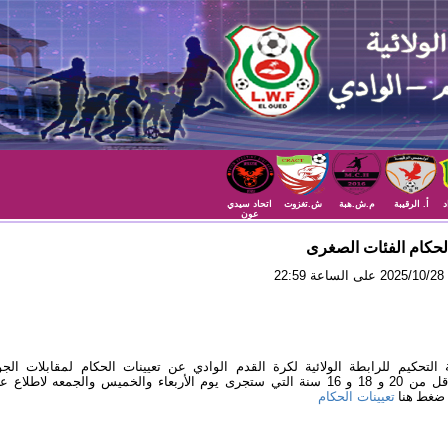
د
أ. الرقيبة
م.ش.هبة
ش.تغزوت
اتحاد سيدي
عون
لحكام الفئات الصغرى
22
 التحكيم للرابطة الولائية لكرة القدم الوادي عن تعيينات الحكام لمقابلات الجو
للفئات أقل من 20 و 18 و 16 سنة التي ستجرى يوم الأربعاء والخميس والجمعه لاطلاع 
ضغط هنا
تعيينات الحكام