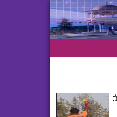
لة
على