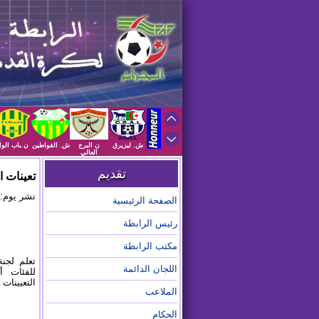
ش. ليزيرق
ن البرج
ش. القواطين
ن.باب الوا
العالي
تقديم
تعينات ا
نشر يوم: 2025/10/28 على الساعة :59
الصفحة الرئيسية
رئيس الرابطة
مكتب الرابطة
تعلم لجنة
اللجان الدائمة
التعيينات
الملاعب
الحكام