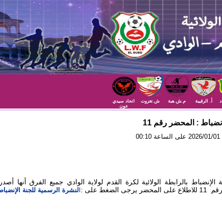
د
أ. الرقيبة
م.ش.هبة
ش.تغزوت
اتحاد سيدي
عون
إنضباط : المحضر رقم 11
00
 الإنضباط بالرابطة الولائية لكرة القدم لولاية الوادي جميع الفرق أنها أصد
ر يرجى الضغط على :
ا
لنشرة الرسمية للجنة الإنضباط