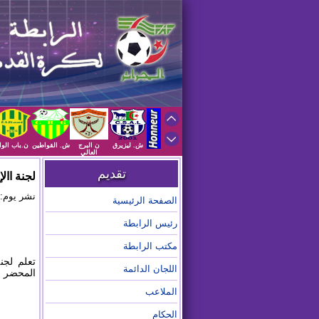
ش. ليزيرق
ن البرج
ش. القواطين
ن.باب الوا
العالي
تقديم
لجنة اال
نشر يوم: 2026/01/01 على الساعة :10
الصفحة الرئيسية
رئيس الرابطة
مكتب الرابطة
تعلم لجنة
اللجان الدائمة
المحضر رقم 11 للاطلاع على المحض
الملاعب
الحكام