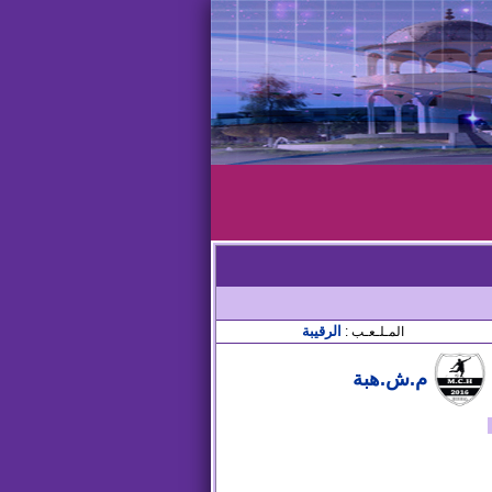
الرقيبة
المـلـعـب :
م.ش.هبة