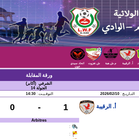
د
أ. الرقيبة
م.ش.هبة
ش.تغزوت
اتحاد سيدي
عون
ورقة المقابلة
الشرفي (أكابر)
الجولة 14
التـاريـخ :
2026/02/10
التوقـيـت :
14:30
0
-
1
أ. الرقيبة
Arbitres
:
: