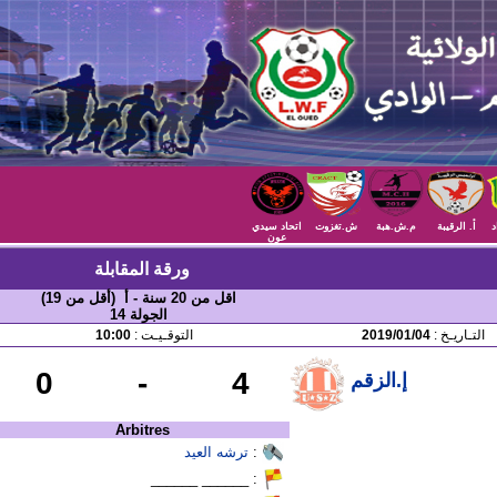
د
أ. الرقيبة
م.ش.هبة
ش.تغزوت
اتحاد سيدي
عون
ورقة المقابلة
اقل من 20 سنة - أ (أقل من 19)
الجولة 14
التـاريـخ :
2019/01/04
التوقـيـت :
10:00
0
-
4
إ.الزقم
Arbitres
:
ترشه العيد
: ______ ______