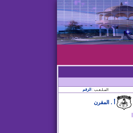
الزقم
المـلـعـب :
أ . المقرن