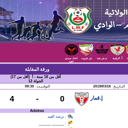
د
أ. الرقيبة
م.ش.هبة
ش.تغزوت
اتحاد سيدي
عون
ورقة المقابلة
أقل من 18 سنة - أ (أقل من 17)
الجولة 12
التـاريـخ :
2019/03/16
التوقـيـت :
09:30
4
-
0
إ.قمار
Arbitres
:
ترشه العيد
: ______ ______