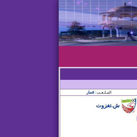
قمار
المـلـعـب :
ش.تغزوت