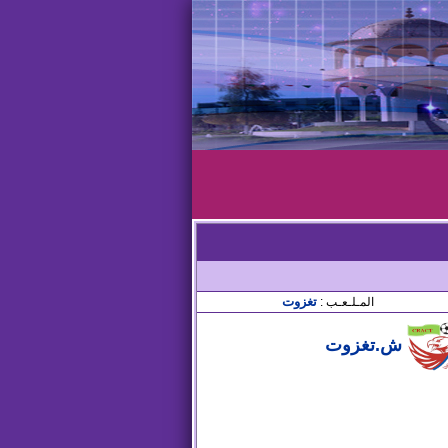
تغزوت
المـلـعـب :
ش.تغزوت