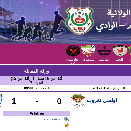
د
أ. الرقيبة
م.ش.هبة
ش.تغزوت
اتحاد سيدي
عون
ورقة المقابلة
أقل من 16 سنة - أ (أقل من 15)
الجولة 7
التـاريـخ :
2019/01/26
التوقـيـت :
09:00
1
-
0
اولمبي تغزوت
Arbitres
:
ترشه العيد
: ______ ______