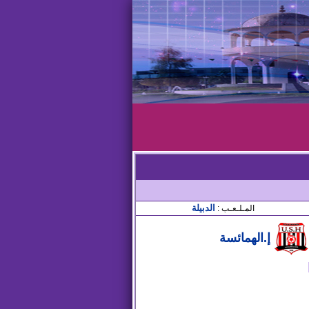
الدبيلة
المـلـعـب :
إ.الهمائسة