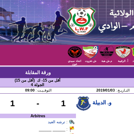
د
أ. الرقيبة
م.ش.هبة
ش.تغزوت
اتحاد سيدي
عون
ورقة المقابلة
أقل من 15- ك (أقل من 15)
الجولة 4
التـاريـخ :
2019/01/03
التوقـيـت :
09:00
1
-
1
و. الدبيلة
Arbitres
:
ترشه العيد
: ______ ______