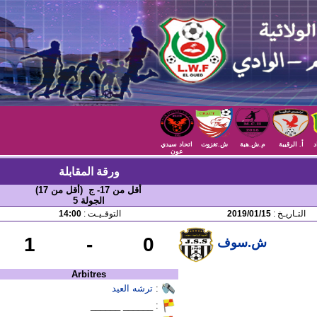
د
أ. الرقيبة
م.ش.هبة
ش.تغزوت
اتحاد سيدي
عون
ورقة المقابلة
أقل من 17- ج (أقل من 17)
الجولة 5
التـاريـخ :
2019/01/15
التوقـيـت :
14:00
1
-
0
ش.سوف
Arbitres
:
ترشه العيد
: ______ ______