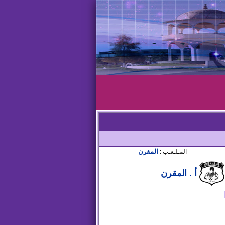
المقرن
المـلـعـب :
أ . المقرن