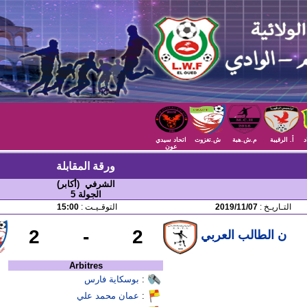
د
أ. الرقيبة
م.ش.هبة
ش.تغزوت
اتحاد سيدي
عون
ورقة المقابلة
الشرفي (أكابر)
الجولة 5
التـاريـخ :
2019/11/07
التوقـيـت :
15:00
2
-
2
ن الطالب العربي
Arbitres
:
بوسكاية فارس
:
عمان محمد علي