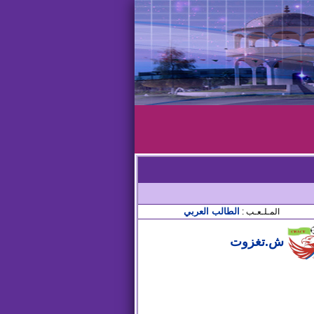
الطالب العربي
المـلـعـب :
ش.تغزوت