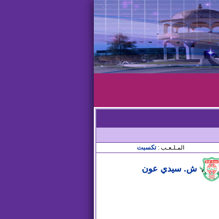
تكسبت
المـلـعـب :
ش. سيدي عون