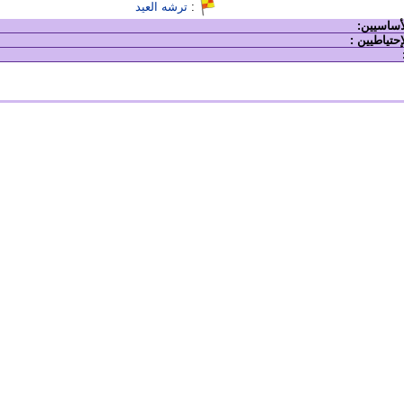
:
ترشه العيد
لأساسيين:
إحتياطيين :