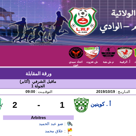
د
أ. الرقيبة
م.ش.هبة
ش.تغزوت
اتحاد سيدي
عون
ورقة المقابلة
ماقبل الشرفي (أكابر)
الجولة 1
التـاريـخ :
2019/10/19
التوقـيـت :
09:00
2
-
1
أ . كوينين
Arbitres
:
ضو عبد الحميد
:
علاق محمد