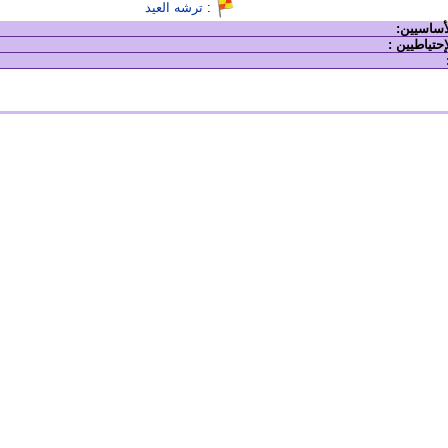
:
ترشه العيد
لأساسيين:
إحتياطيين :