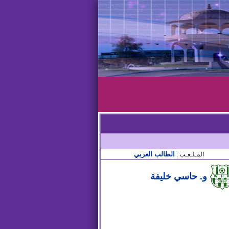
الطالب العربي
المـلـعـب :
و. حاسي خليفة