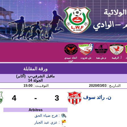
د
أ. الرقيبة
م.ش.هبة
ش.تغزوت
اتحاد سيدي
عون
ورقة المقابلة
ماقبل الشرفي-ب (أكابر)
الجولة 14
التـاريـخ :
2020/03/03
التوقـيـت :
15:00
4
-
3
ن. رائد سوف
Arbitres
:
فرج ضياء الحق
:
عزي عبد الجبار