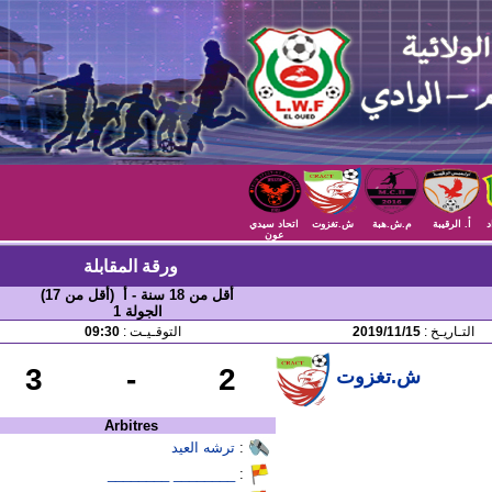
د
أ. الرقيبة
م.ش.هبة
ش.تغزوت
اتحاد سيدي
عون
ورقة المقابلة
أقل من 18 سنة - أ (أقل من 17)
الجولة 1
التـاريـخ :
2019/11/15
التوقـيـت :
09:30
3
-
2
ش.تغزوت
Arbitres
:
ترشه العيد
________ ________
: