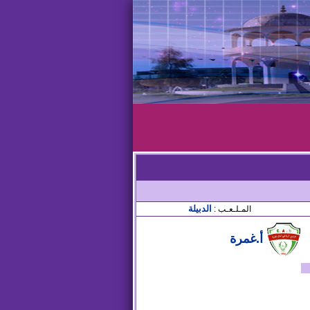
الدبيلة
المـلـعـب :
أ.غمرة