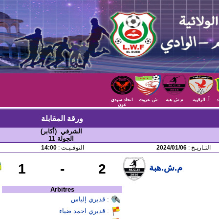
د
أ. الرقيبة
م.ش.هبة
ش.تغزوت
اتحاد سيدي
عون
ورقة المقابلة
الشرفي (أكابر)
الجولة 11
التـاريـخ :
2024/01/06
التوقـيـت :
14:00
1
-
2
م.ش.هبة
Arbitres
:
قديري إلياس
:
قديري احمد ضياء