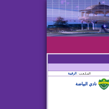
الرقيبة
المـلـعـب :
نادي البياضة