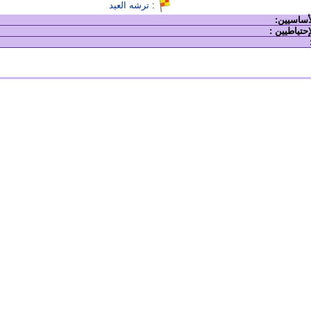
:
ترشه العيد
لأساسيين:
إحتياطيين :