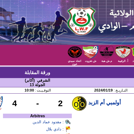
د
أ. الرقيبة
م.ش.هبة
ش.تغزوت
اتحاد سيدي
عون
ورقة المقابلة
الشرفي (أكابر)
الجولة 13
التـاريـخ :
2024/01/19
التوقـيـت :
10:00
4
-
2
أولمبي أم الزبد
Arbitres
:
مقدود عماد الدين
:
دادي بلال