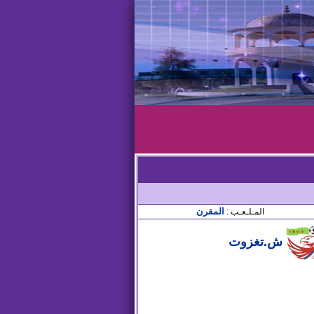
المقرن
المـلـعـب :
ش.تغزوت