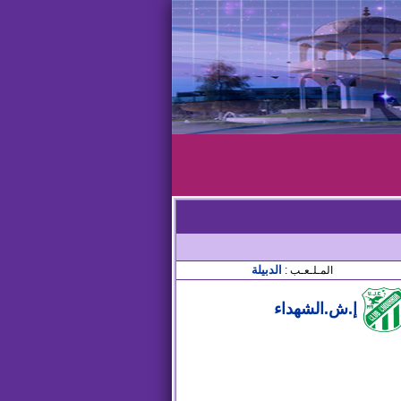
الدبيلة
المـلـعـب :
إ.ش.الشهداء