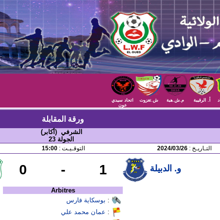
د
أ. الرقيبة
م.ش.هبة
ش.تغزوت
اتحاد سيدي
عون
ورقة المقابلة
الشرفي (أكابر)
الجولة 23
التـاريـخ :
2024/03/26
التوقـيـت :
15:00
0
-
1
و. الدبيلة
Arbitres
:
بوسكاية فارس
:
عمان محمد علي