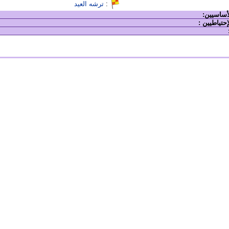
:
ترشه العيد
لأساسيين:
إحتياطيين :