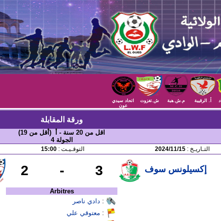
د
أ. الرقيبة
م.ش.هبة
ش.تغزوت
اتحاد سيدي
عون
ورقة المقابلة
اقل من 20 سنة - أ (أقل من 19)
الجولة 4
التـاريـخ :
2024/11/15
التوقـيـت :
15:00
2
-
3
إكسيلونس سوف
Arbitres
:
دادي ناصر
:
معتوقي علي