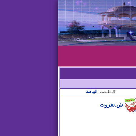
البياضة
المـلـعـب :
ش.تغزوت