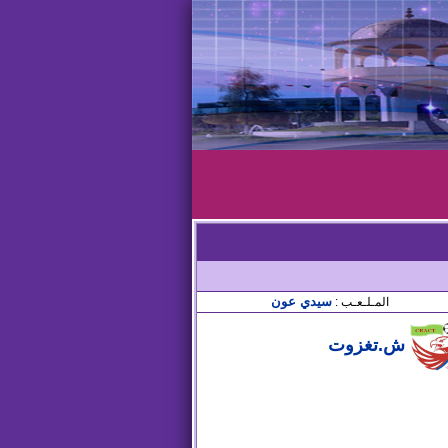
سيدي عون
المـلـعـب :
ش.تغزوت