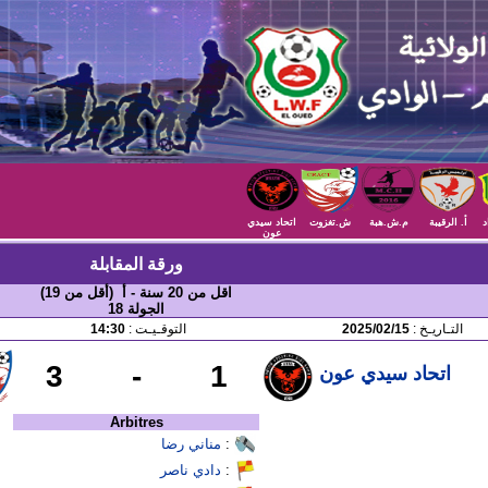
د
أ. الرقيبة
م.ش.هبة
ش.تغزوت
اتحاد سيدي
عون
ورقة المقابلة
اقل من 20 سنة - أ (أقل من 19)
الجولة 18
التـاريـخ :
2025/02/15
التوقـيـت :
14:30
3
-
1
اتحاد سيدي عون
Arbitres
:
مناني رضا
:
دادي ناصر