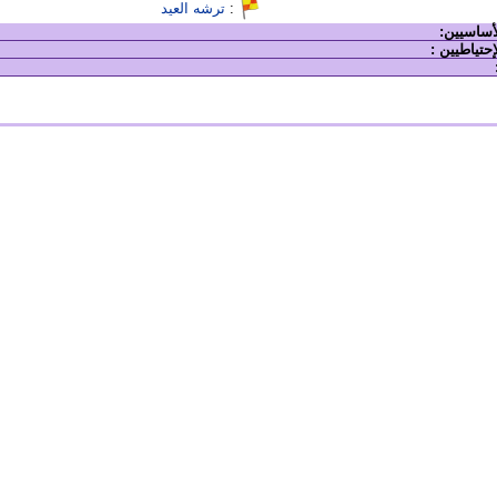
:
ترشه العيد
لأساسيين:
إحتياطيين :