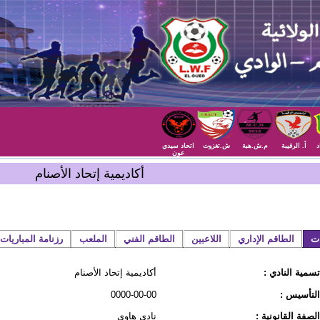
د
أ. الرقيبة
م.ش.هبة
ش.تغزوت
اتحاد سيدي
عون
أكاديمية إتحاد الأصنام
ات
الطاقم الإداري
اللاعبين
الطاقم الفني
الملعب
رزنامة المباريات
تسمية النادي :
أكاديمية إتحاد الأصنام
التأسيس :
0000-00-00
الصفة القانونية :
نادي هاوي